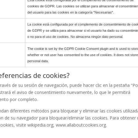
Esta cookie está configurada por el complemento de consentimiento de
cookies de GDPR. Las cookies se utilizan para almacenar el consentimie
del usuario para las cookies en la categoría "Necesarias".
La cookie está configurada por el complemento de consentimiento de coo
de GDPR y se utiliza para almacenar si el usuario ha dado su consentimi
o no para el uso de cookies. No almacena ningún dato personal.
The cookie is set by the GDPR Cookie Consent plugin and is used to stor
whether or not user has consented to the use of cookies. It does not stor
personal data.
ferencias de cookies?
ravés de su sesión de navegación, puede hacer clic en la pestaña “Pol
strará el aviso de consentimiento nuevamente, lo que le permitirá
iento por completo.
dan diferentes métodos para bloquear y eliminar las cookies utilizad
ión de su navegador para bloquear/eliminar las cookies. Para obtener
ookies, visite wikipedia.org, www.allaboutcookies.org.