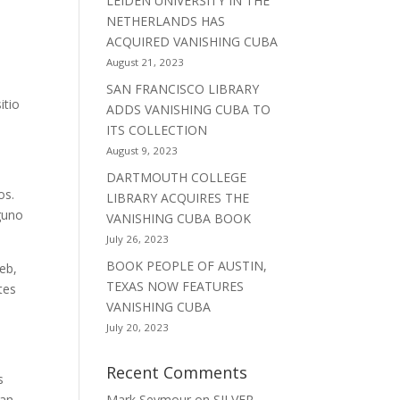
LEIDEN UNIVERSITY IN THE
NETHERLANDS HAS
ACQUIRED VANISHING CUBA
August 21, 2023
e
SAN FRANCISCO LIBRARY
itio
ADDS VANISHING CUBA TO
ITS COLLECTION
August 9, 2023
DARTMOUTH COLLEGE
os.
LIBRARY ACQUIRES THE
guno
VANISHING CUBA BOOK
July 26, 2023
BOOK PEOPLE OF AUSTIN,
eb,
TEXAS NOW FEATURES
tes
VANISHING CUBA
July 20, 2023
Recent Comments
s
nan
Mark Seymour
on
SILVER