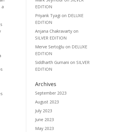
s a
EDITION
Priyank Tyagi
on
DELUXE
EDITION
es
y
Anjana Chakravarty
on
SILVER EDITION
Merve Sertoğlu
on
DELUXE
EDITION
a
Siddharth Gurnani
on
SILVER
os
EDITION
Archives
September 2023
es
August 2023
July 2023
June 2023
May 2023