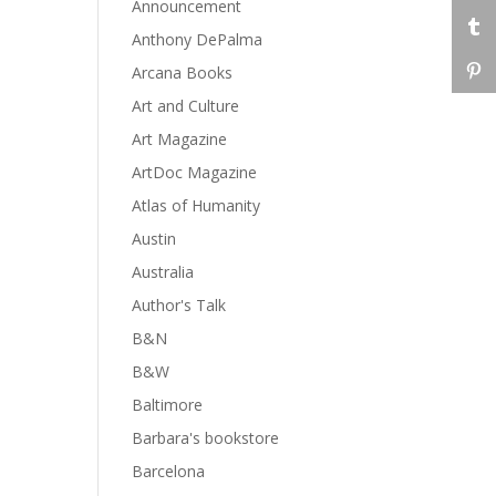
Announcement
Anthony DePalma
Arcana Books
Art and Culture
Art Magazine
ArtDoc Magazine
Atlas of Humanity
Austin
Australia
Author's Talk
B&N
B&W
Baltimore
Barbara's bookstore
Barcelona