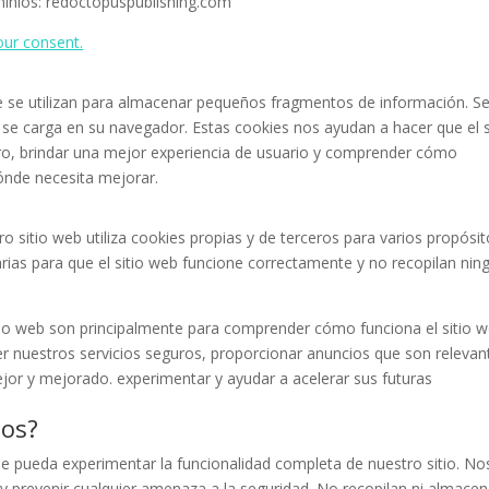
minios: redoctopuspublishing.com
ur consent.
 se utilizan para almacenar pequeños fragmentos de información. S
 se carga en su navegador. Estas cookies nos ayudan a hacer que el s
o, brindar una mejor experiencia de usuario y comprender cómo
dónde necesita mejorar.
o sitio web utiliza cookies propias y de terceros para varios propósit
rias para que el sitio web funcione correctamente y no recopilan nin
itio web son principalmente para comprender cómo funciona el sitio w
r nuestros servicios seguros, proporcionar anuncios que son relevan
ejor y mejorado. experimentar y ayudar a acelerar sus futuras
mos?
ue pueda experimentar la funcionalidad completa de nuestro sitio. No
y prevenir cualquier amenaza a la seguridad. No recopilan ni almace