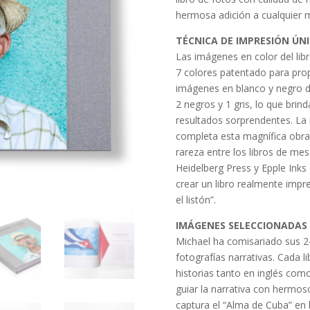
hermosa adición a cualquier m
TÉCNICA DE IMPRESIÓN ÚN
Las imágenes en color del lib
7 colores patentado para prop
imágenes en blanco y negro d
2 negros y 1 gris, lo que bri
resultados sorprendentes. La 
completa esta magnífica obra 
rareza entre los libros de mes
Heidelberg Press y Epple Inks
crear un libro realmente imp
el listón”.
IMÁGENES SELECCIONADAS
Michael ha comisariado sus 24
fotografías narrativas. Cada 
historias tanto en inglés co
guiar la narrativa con hermoso
captura el “Alma de Cuba” en 