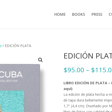
HOME
BOOKS
PRESS
C
ta
/ EDICIÓN PLATA
EDICIÓN PLA
$
95.00
–
$
115.0
LIBRO EDICIÓN DE PLATA – E
aquí)
La edición de plata hecha a m
de tapa dura bellamente impre
1,7″ (4,4 cm). Diseñado por M
libro de fotos con calidad de