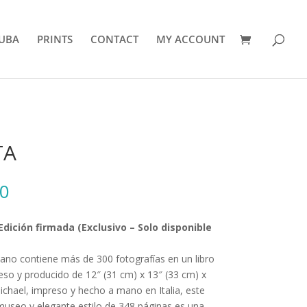
UBA
PRINTS
CONTACT
MY ACCOUNT
TA
0
dición firmada (Exclusivo – Solo disponible
ano contiene más de 300 fotografías en un libro
so y producido de 12″ (31 cm) x 13″ (33 cm) x
ichael, impreso y hecho a mano en Italia, este
 museo y elegante estilo de 348 páginas es una